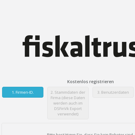
Kostenlos registrieren
1.
Firmen-ID.
2.
Stammdaten der
3.
Benutzerdaten
Firma (diese Daten
werden auch im
DSFinVk Export
verwendet)
Bitte bestätigen Sie, dass Sie kein Roboter sind.